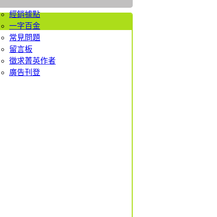
者服務
經銷據點
一字百金
常見問題
留言板
徵求菁英作者
廣告刊登