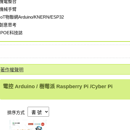
機電整合
機械手臂
IoT物聯網Arduino/KNERN/ESP32
創意思考
IPOE科技誌
著作權聲明
電控 Arduino / 樹莓派 Raspberry Pi /Cyber Pi
排序方式