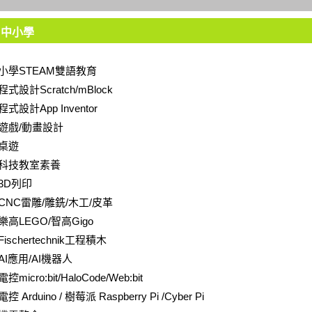
中小學
小學STEAM雙語教育
程式設計Scratch/mBlock
程式設計App Inventor
遊戲/動畫設計
桌遊
科技教室素養
3D列印
CNC雷雕/雕銑/木工/皮革
樂高LEGO/智高Gigo
Fischertechnik工程積木
AI應用/AI機器人
電控micro:bit/HaloCode/Web:bit
電控 Arduino / 樹莓派 Raspberry Pi /Cyber Pi