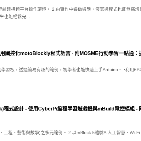
輕鬆建構跨平台操作環境。 2.由實作中邊做邊學，沒寫過程式也能無痛增能
生也能輕鬆完...
使用圖控化motoBlockly程式語言 - 附MOSME行動學習一點通：
rd互動學習板，透過簡易有趣的範例，初學者也能快速上手Arduino。 •利用6P
lock)程式設計 - 使用CyberPi編程學習遊戲機與mBuild電控模組
科技、工程、藝術與數學)之多元範例。 2.以mBlock 5體驗AI人工智慧、W