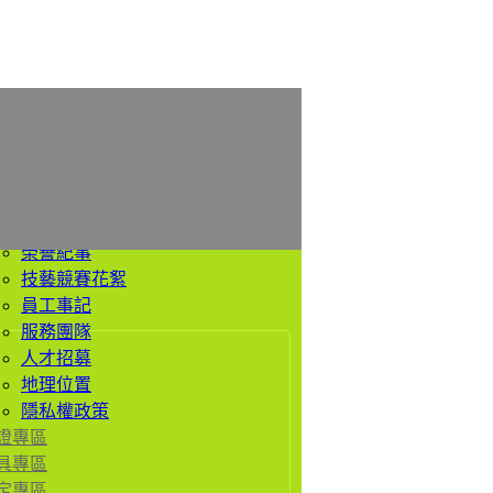
於我們
公司簡介
經營理念
價值觀
歷史沿革
榮譽紀事
技藝競賽花絮
員工事記
服務團隊
人才招募
地理位置
隱私權政策
證專區
具專區
定專區