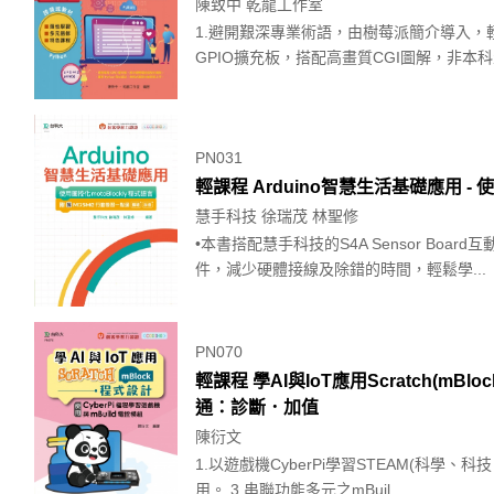
陳致中 乾龍工作室
1.避開艱深專業術語，由樹莓派簡介導入，
GPIO擴充板，搭配高畫質CGI圖解，非本科
PN031
輕課程 Arduino智慧生活基礎應用 - 
慧手科技 徐瑞茂 林聖修
•本書搭配慧手科技的S4A Sensor Boa
件，減少硬體接線及除錯的時間，輕鬆學...
PN070
輕課程 學AI與IoT應用Scratch(mB
通：診斷．加值
陳衍文
1.以遊戲機CyberPi學習STEAM(科學、
用。 3.串聯功能多元之mBuil...