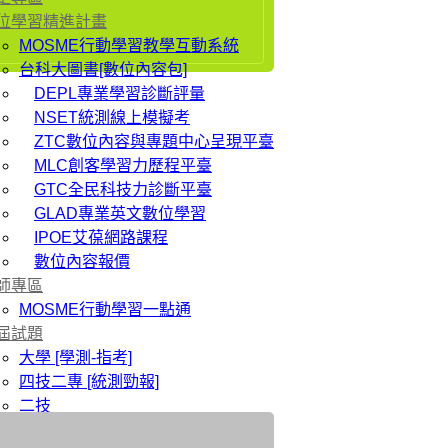
位學習精進計畫
MOSME行動學習教學互動系統
台科大圖書[數位內容包]
DEPL專業學習診斷評量
NSET統測線上模擬考
ZTC數位內容與專題中心呈現平臺
MLC創客學習力歷程平臺
GTC全民科技力診斷平臺
GLAD專業英文數位學習
IPOE艾葆網路課程
數位內容報價
師專區
MOSME行動學習一點通
屆試題
大學 [學測-指考]
四技二專 [統測勁報]
二技
研究所