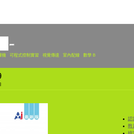
關
理機
可程式控制實習
視覺傳達
室內配線
數學 B
9
日
認
教
檢