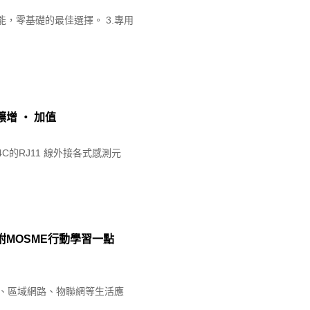
，零基礎的最佳選擇。 3.專用
擴增 ‧ 加值
4C的RJ11 線外接各式感測元
 - 附MOSME行動學習一點
i-Fi、區域網路、物聯網等生活應