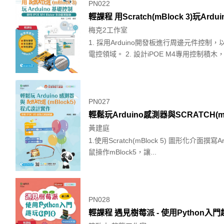
PN022
輕課程 用Scratch(mBlock 3)玩Ard
梅克2工作室
1. 採用Arduino開發板進行周邊元件
電控領域。 2. 設計iPOE M4專用控制積木，.
PN027
輕鬆玩Arduino感測器與SCRATCH(m
黃建庭
1.使用Scratch(mBlock 5) 圖形化
鼠操作mBlock5，讓...
PN028
輕課程 遇見樹莓派 - 使用Python入門趣