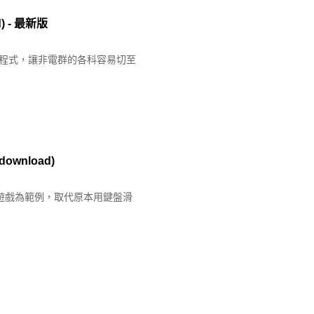
) - 最新版
寫」程式，讓非電群的各科容易切至
wnload)
，以有趣的遊戲為範例，取代原本用鍵盤滑