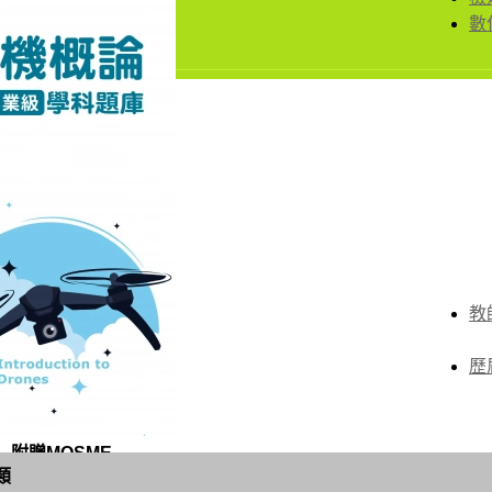
數
教
歷
 附贈MOSME
類