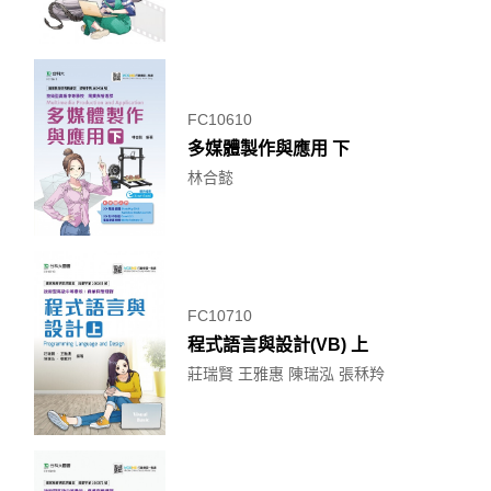
FC10610
多媒體製作與應用 下
林合懿
FC10710
程式語言與設計(VB) 上
莊瑞賢 王雅惠 陳瑞泓 張秝羚