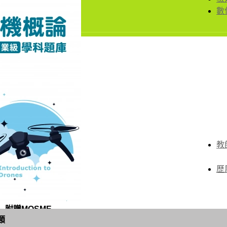
數
教
歷
 附贈MOSME
類