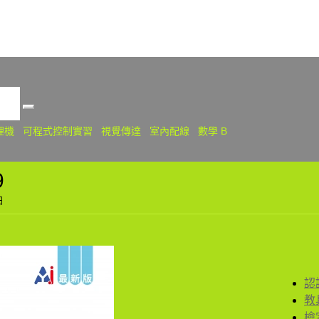
關
理機
可程式控制實習
視覺傳達
室內配線
數學 B
9
日
認
教
檢