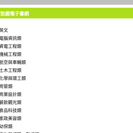
勁園電子書網
英文
電腦資訊類
資電工程類
機械工程類
航空與車輛類
土木工程類
化學與環工類
商管類
商業設計類
餐飲觀光類
食品科技類
家政美容類
幼保類