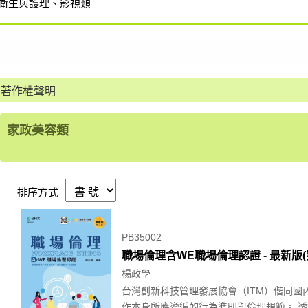
衛生與護理、影視類
著作權聲明
家政美容類
排序方式
PB35002
職場倫理含WE職場倫理認證 - 最新版(
楊政學
台灣創新科技管理發展協會（ITM）偕同
作本身所應遵循的行為準則與倫理規範。 透過