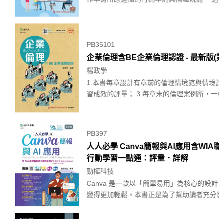
PB35101
企業倫理含BE企業倫理認證 - 最新版(
楊政學
1.本書每章設計有章前的倫理情境館與情境
習成效的評量； 3.每章末的倫理案例所，一樣
PB397
人人必學 Canva簡報與AI應用含WIA職場智能
行動學習一點通：評量．詳解
勁樺科技
Canva 是一款以「簡單易用」為核心的
變得更加輕鬆。本書正是為了幫助讀者充分發揮C