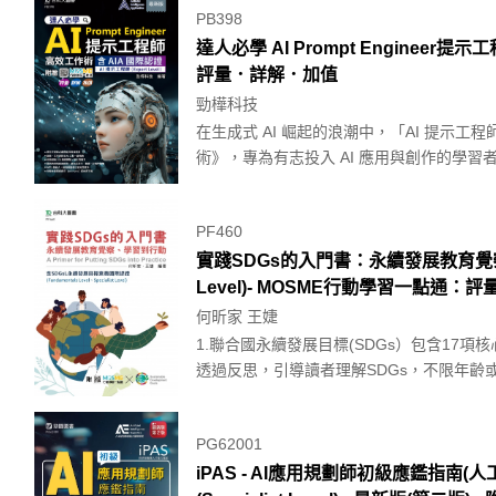
PB398
達人必學 AI Prompt Engineer提示
評量．詳解．加值
勁樺科技
在生成式 AI 崛起的浪潮中，「AI 提示工程
術》，專為有志投入 AI 應用與創作的學習者.
PF460
實踐SDGs的入門書：永續發展教育覺察、學習
Level)- MOSME行動學習一點通：評
何昕家 王婕
1.聯合國永續發展目標(SDGs）包含17
透過反思，引導讀者理解SDGs，不限年齡或
PG62001
iPAS - AI應用規劃師初級應鑑指南