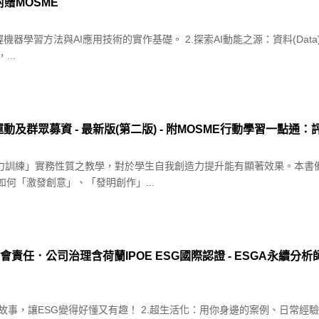
 - 附贈MOSME
機器學習方法與AI應用技術的實作基礎。 2.探索AI動能之源：資料(Da
..
及群眾募資 - 最新版(第二版) - 附MOSME行動學習一點通：
造力訓練」實務性質之教學，對於學生自我創造力提升能有顯著效果。本書
何「激發創意」、「發明創作」...
任．公司治理含荷蘭IPOE ESG國際認證 - ESGA永續分析師(Expe
故事，讓ESG變得好懂又有趣！ 2.超生活化：用你身邊的案例、日常經