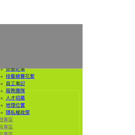
於我們
公司簡介
經營理念
價值觀
歷史沿革
榮譽紀事
技藝競賽花絮
員工事記
服務團隊
人才招募
地理位置
隱私權政策
證專區
具專區
定專區