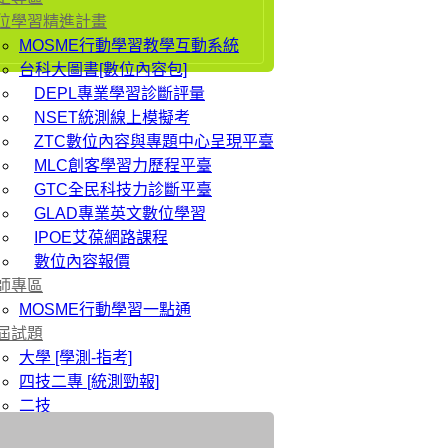
位學習精進計畫
MOSME行動學習教學互動系統
台科大圖書[數位內容包]
DEPL專業學習診斷評量
NSET統測線上模擬考
ZTC數位內容與專題中心呈現平臺
MLC創客學習力歷程平臺
GTC全民科技力診斷平臺
GLAD專業英文數位學習
IPOE艾葆網路課程
數位內容報價
師專區
MOSME行動學習一點通
屆試題
大學 [學測-指考]
四技二專 [統測勁報]
二技
研究所