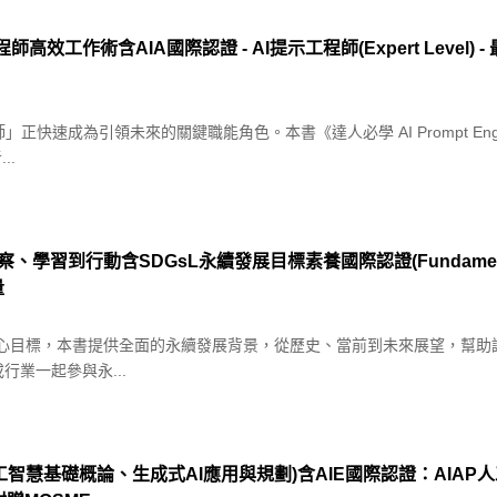
工程師高效工作術含AIA國際認證 - AI提示工程師(Expert Level) 
師」正快速成為引領未來的關鍵職能角色。本書《達人必學 AI Prompt En
..
到行動含SDGsL永續發展目標素養國際認證(Fundamentals L
量
項核心目標，本書提供全面的永續發展背景，從歷史、當前到未來展望，幫助
行業一起參與永...
(人工智慧基礎概論、生成式AI應用與規劃)含AIE國際認證：AIA