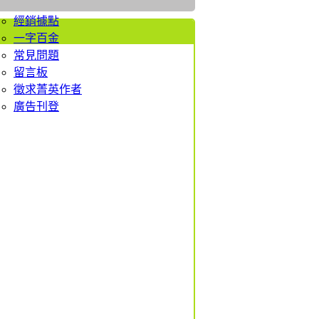
者服務
經銷據點
一字百金
常見問題
留言板
徵求菁英作者
廣告刊登