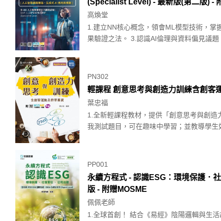
(Specialist Level) - 最新版(第二版)
高煥堂
1.建立NN核心概念，領會ML模型技術，掌握
果驗證之法。 3.認識AI倫理與資料偏見議題，.
PN302
輕課程 創意思考與創造力訓練含創客運動
葉忠福
1.全新輕課程教材，提供「創意思考與創
我測試題目，可在趣味中學習；並教導學生如
PP001
永續方程式 - 認識ESG：環境保護．社會責
版 - 附贈MOSME
佩佩老師
1.全球首創！ 結合《易經》陰陽邏輯與生活