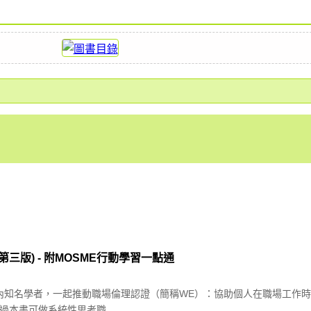
第三版) - 附MOSME行動學習一點通
國內知名學者，一起推動職場倫理認證（簡稱WE）：協助個人在職場工作
本書可做系統性思考職...