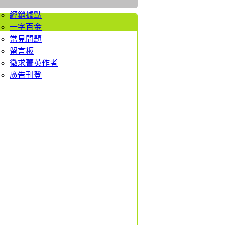
者服務
經銷據點
一字百金
常見問題
留言板
徵求菁英作者
廣告刊登