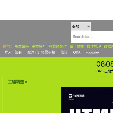
熱門：
基本電學
基本設計
多媒體製作
電工機械
機件原理
微處
登入
| 註冊
取消 | 訂閱
電子報
信箱
Q&A
youtube
08
0
/
2026 星期
主編精選 »