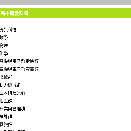
高中職教科書
資訊科技
數學
物理
化學
電機與電子群電機類
電機與電子群資電類
機械群
動力機械群
土木與建築群
化工群
商業與管理群
設計群
餐旅群