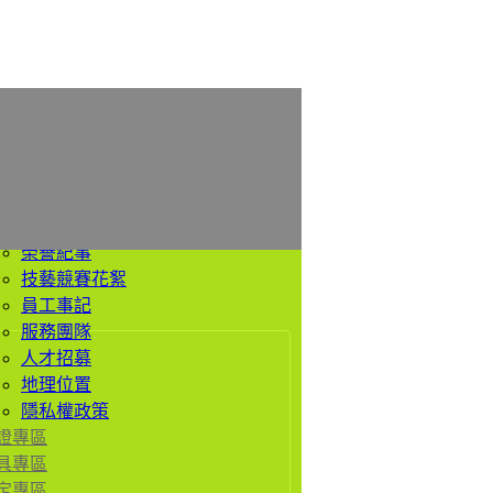
於我們
公司簡介
經營理念
價值觀
歷史沿革
榮譽紀事
技藝競賽花絮
員工事記
服務團隊
人才招募
地理位置
隱私權政策
證專區
具專區
定專區