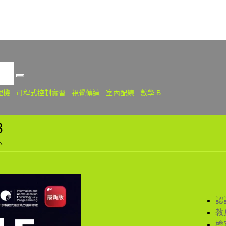
關
理機
可程式控制實習
視覺傳達
室內配線
數學 B
8
六
認
教
檢