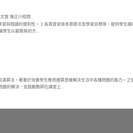
施文賢 陳正川校閱
學習與閱讀的便利性。 2.各章首安排本章節次及學習目標等，提供學生課前
學生以最簡易的方...
構和演算法，著重於培養學生應用運算思維解決生活中各種問題的能力。之
題的解決，並鼓勵教師在課堂上...