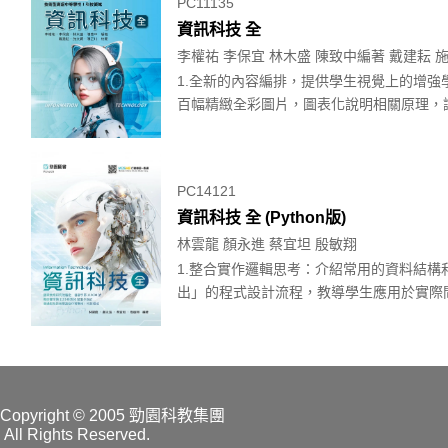
PC11135
資訊科技 全
李權祐 李保宜 林木盛 陳致中編著 戴建耘 
1.全新的內容編排，提供學生視覺上的增強
百幅精緻全彩圖片，圖表化說明相關原理，讓
PC14121
資訊科技 全 (Python版)
林雲龍 顏永進 蔡宜坦 殷敏翔
1.整合實作邏輯思考：介紹常用的資料結
出」的程式設計流程，教導學生應用於實際問
Copyright
© 2005 勁園科教集團
All Rights Reserved.