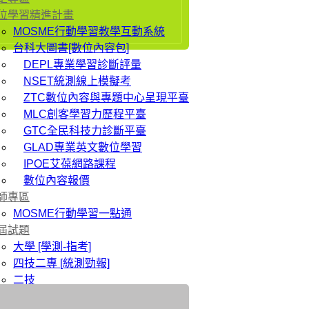
位學習精進計畫
MOSME行動學習教學互動系統
台科大圖書[數位內容包]
DEPL專業學習診斷評量
NSET統測線上模擬考
ZTC數位內容與專題中心呈現平臺
MLC創客學習力歷程平臺
GTC全民科技力診斷平臺
GLAD專業英文數位學習
IPOE艾葆網路課程
數位內容報價
師專區
MOSME行動學習一點通
屆試題
大學 [學測-指考]
四技二專 [統測勁報]
二技
研究所