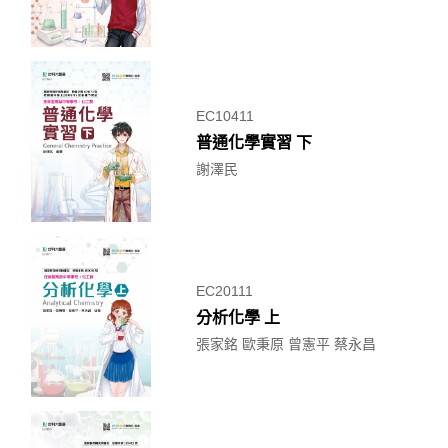
EC10411
普通化學實習 下
謝澤民
EC20111
分析化學 上
張家銘 歐秉原 曾憲平 蔡永昌