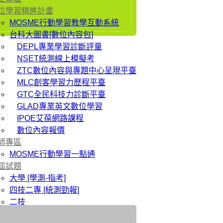
位學習精進計畫
MOSME行動學習教學互動系統
台科大圖書[數位內容包]
DEPL專業學習診斷評量
NSET統測線上模擬考
ZTC數位內容與專題中心呈現平臺
MLC創客學習力歷程平臺
GTC全民科技力診斷平臺
GLAD專業英文數位學習
IPOE艾葆網路課程
數位內容報價
師專區
MOSME行動學習一點通
屆試題
大學 [學測-指考]
四技二專 [統測勁報]
二技
研究所