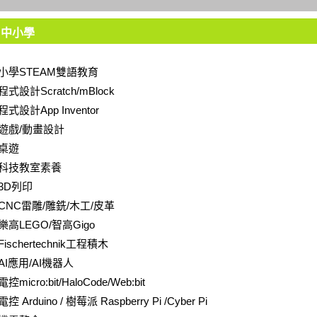
中小學
小學STEAM雙語教育
程式設計Scratch/mBlock
程式設計App Inventor
遊戲/動畫設計
桌遊
科技教室素養
3D列印
CNC雷雕/雕銑/木工/皮革
樂高LEGO/智高Gigo
Fischertechnik工程積木
AI應用/AI機器人
電控micro:bit/HaloCode/Web:bit
電控 Arduino / 樹莓派 Raspberry Pi /Cyber Pi