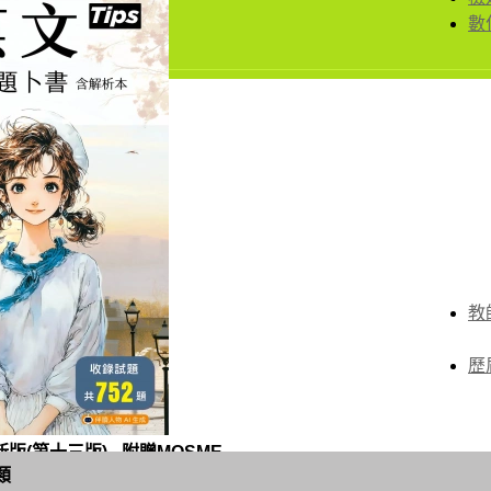
數
教
歷
(第十三版) - 附贈MOSME
類