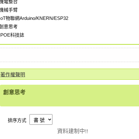
機電整合
機械手臂
IoT物聯網Arduino/KNERN/ESP32
創意思考
IPOE科技誌
著作權聲明
創意思考
排序方式
資料建制中!!