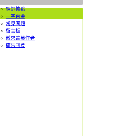
者服務
經銷據點
一字百金
常見問題
留言板
徵求菁英作者
廣告刊登