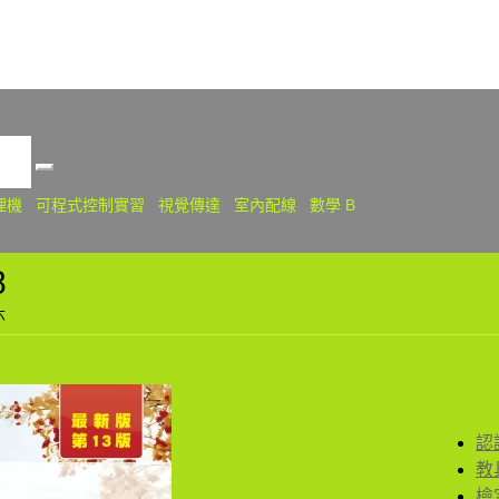
關
理機
可程式控制實習
視覺傳達
室內配線
數學 B
8
六
認
教
檢