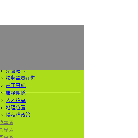
於我們
公司簡介
經營理念
價值觀
歷史沿革
榮譽紀事
技藝競賽花絮
員工事記
服務團隊
人才招募
地理位置
隱私權政策
證專區
具專區
定專區