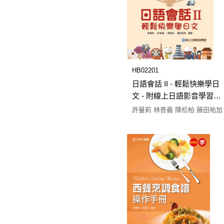
HB02201
日語會話 II - 輕鬆快樂學日
文 - 附線上日語影音學習 -
最新版(第二版) - 附贈
許曼莉 林善義 陳松柏 藤田祐加
MOSME行動學習一點通