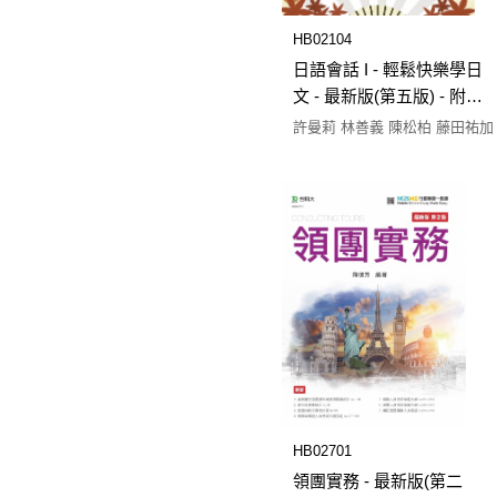
HB02104
日語會話 I - 輕鬆快樂學日
文 - 最新版(第五版) - 附
MOSME行動學習一點通：
許曼莉 林善義 陳松柏 藤田祐加
診斷．影音
HB02701
領團實務 - 最新版(第二