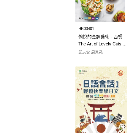
HB00401
愉悅的烹調藝術 - 西餐
The Art of Lovely Cuisine
- 最新版(第二版) - 附
武志安 周景堯
MOSME行動學習一點
通：評量 ‧ 詳解