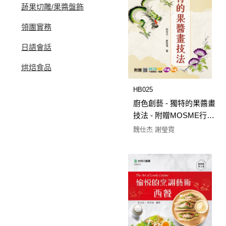
蔬果切雕/果醬盤飾
領團實務
日語會話
烘焙食品
HB025
廚色創藝 - 獨特的果醬畫
技法 - 附贈MOSME行動
學習一點通：評量．影
魏仕杰 謝瑩霓
音