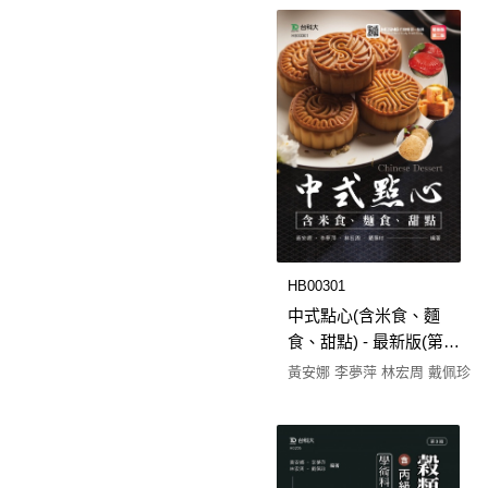
HB00301
中式點心(含米食、麵
食、甜點) - 最新版(第二
版) - 附MOSME行動學習
黃安娜 李夢萍 林宏周 戴佩珍
一點通