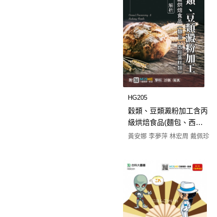
HG205
穀類、豆類澱粉加工含丙
級烘焙食品(麵包、西點
蛋糕類)學術科解析 - 最新
黃安娜 李夢萍 林宏周 戴佩珍
版(第三版) - 附MOSME
行動學習一點通：學科．
診斷．擬真