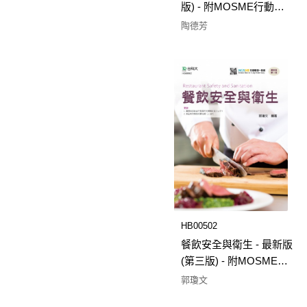
版) - 附MOSME行動學
習一點通
陶德芳
HB00502
餐飲安全與衛生 - 最新版
(第三版) - 附MOSME行
動學習一點通
郭瓊文