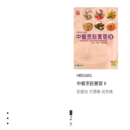
HB01601
中餐烹飪實習 II
彭建治 方慧徽 呂哲維
1
2
»