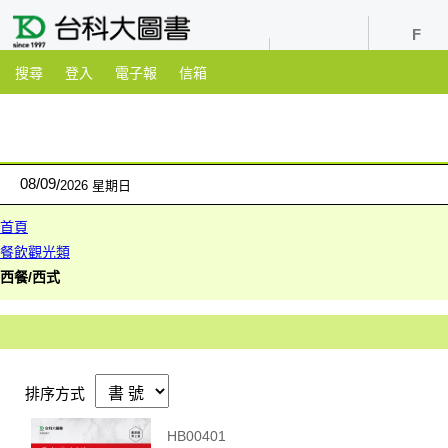
youtube
粉絲團
搜尋
登入
電子報
信箱
08
/
09
2026 星期日
首頁
餐飲觀光類
西餐/西式
排序方式
HB00401