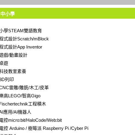
中小學
小學STEAM雙語教育
程式設計Scratch/mBlock
程式設計App Inventor
遊戲/動畫設計
桌遊
科技教室素養
3D列印
CNC雷雕/雕銑/木工/皮革
樂高LEGO/智高Gigo
Fischertechnik工程積木
AI應用/AI機器人
電控micro:bit/HaloCode/Web:bit
電控 Arduino / 樹莓派 Raspberry Pi /Cyber Pi