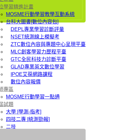
位學習精進計畫
MOSME行動學習教學互動系統
台科大圖書[數位內容包]
DEPL專業學習診斷評量
NSET統測線上模擬考
ZTC數位內容與專題中心呈現平臺
MLC創客學習力歷程平臺
GTC全民科技力診斷平臺
GLAD專業英文數位學習
IPOE艾葆網路課程
數位內容報價
師專區
MOSME行動學習一點通
屆試題
大學 [學測-指考]
四技二專 [統測勁報]
二技
研究所