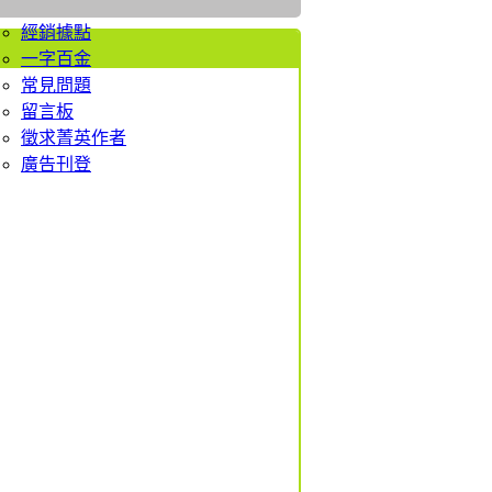
者服務
經銷據點
一字百金
常見問題
留言板
徵求菁英作者
廣告刊登