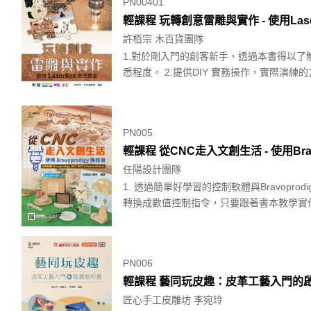
PN00401
輕課程 玩轉創意雷雕與實作 - 使用Las
許栢宗 木百貨團隊
1.對於剛入門的創客新手，透過本書得以
悉程度。 2.提供DIY 實務操作，實際演練的
PN005
輕課程 從CNC走入文創生活 - 使用Brav
任陽設計團隊
1. 透過簡單好學習的控制軟體與Bravop
轉換成數值控制指令，只要跟著書本教學實作，
PN006
輕課程 藝同玩皮趣：皮革工藝入門的啟蒙教
匠心手工皮雕坊 李宛玲