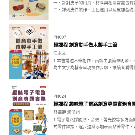
一、針對皮革的用具、材料與相關常識皆有
二、詳列皮件製作、上色運用以及皮雕基礎入
PN007
輕課程 創意動手做木製手工筆
汪永文
1.本書講述木筆創作，內容主張簡單明瞭，
為主文字為輔來呈現操作步驟，讓讀者看得懂
PN024
輕課程 趣味電子電路創意專題實務含
舒福壽 賴鴻州
1.電子電路採觸控、音效、聲光控等多方面
式零件銲接，逐步進階添加表面貼著零件，走入