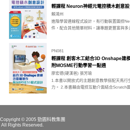
輕課程 Neuron神經元電控積木創意設計 
賴鴻州
進階學習連線程式設計，有行動裝置圖控Neur
件，配合其他簡單材料，讓專題更豐富與多元造
PN081
輕課程 創客木工結合3D Onshape建模
附MOSME行動學習一點通
廖宏德(硬漢爸) 張芳瑜
1.本書以開放式的主題創意教學搭配天馬
力。 2.本書藉由電控互動介面結合Scratch
Copyright
© 2005 勁園科教集團
All Rights Reserved.