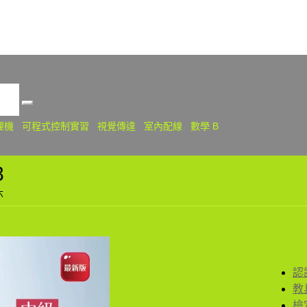
關
理機
可程式控制實習
視覺傳達
室內配線
數學 B
8
六
認
教
檢