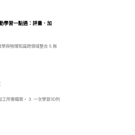
ME行動學習一點通：評量．加
數學與物理知識跨領域整合 5.無
盒
工所需檔案。 3. 一次學習3D列