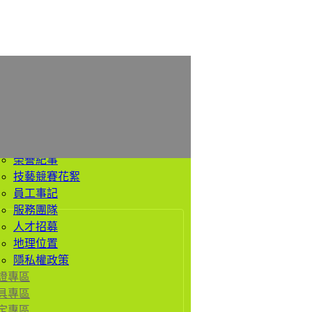
於我們
公司簡介
經營理念
價值觀
歷史沿革
榮譽紀事
技藝競賽花絮
員工事記
服務團隊
人才招募
地理位置
隱私權政策
證專區
具專區
定專區