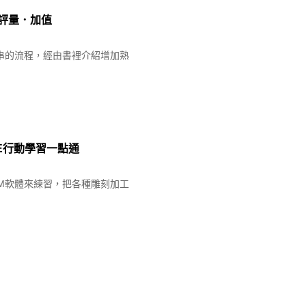
通：評量．加值
串的流程，經由書裡介紹增加熟
OSME行動學習一點通
CAM軟體來練習，把各種雕刻加工