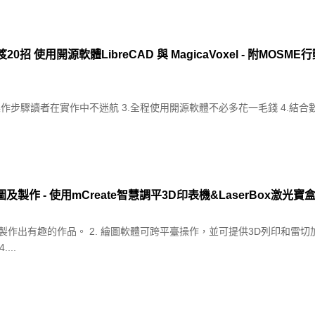
招 使用開源軟體LibreCAD 與 MagicaVoxel - 附MOS
細操作步驟讀者在實作中不迷航 3.全程使用開源軟體不必多花一毛錢 4.結合
圖及製作 - 使用mCreate智慧調平3D印表機&LaserBox激光寶
製作出有趣的作品。 2. 繪圖軟體可跨平臺操作，並可提供3D列印和雷切加
..