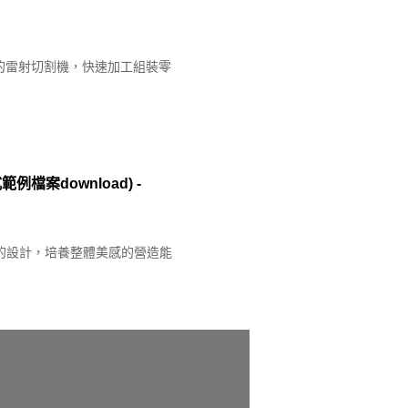
設備的雷射切割機，快速加工組裝零
例檔案download) -
的設計，培養整體美感的營造能