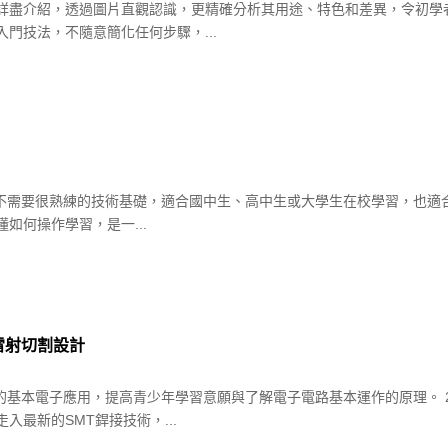
詳盡介紹，透過圖片直觀認識，更精確分析其用途、特色和差異，令初學
門技法，不隨意簡化任何步驟，...
不需要很熟練的技術基礎，適合國中生、高中生或大學生在校學習，也適合初
如何操作學習，是一...
雷射切割設計
的基本電子應用，提高青少年學習意願與了解電子電路基本運作的原理。 
最新的SMT銲接技術，...