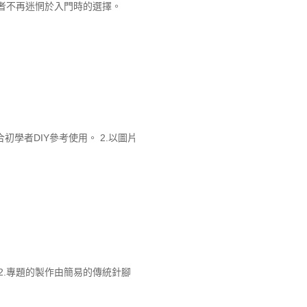
者不再迷惘於入門時的選擇。
學者DIY參考使用。 2.以圖片
2.專題的製作由簡易的傳統針腳