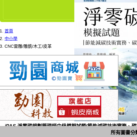
首頁
中小學
CNC雷雕/雕銑/木工/皮革
iPAS 淨零碳規劃管理師中級模擬試題(節能減碳技術實務、碳管理
所有圖書分