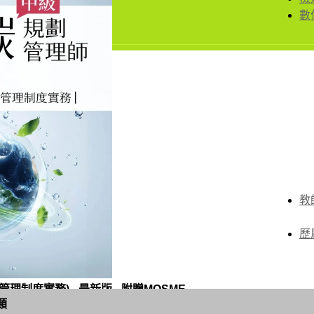
數
教
歷
制度實務) - 最新版 - 附贈MOSME
類