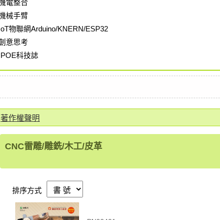
機電整合
機械手臂
IoT物聯網Arduino/KNERN/ESP32
創意思考
IPOE科技誌
著作權聲明
CNC雷雕/雕銑/木工/皮革
排序方式