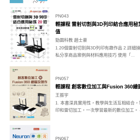
PN043
輕課程 雷射切割與3D列印結合應用秘笈20
值
勁園科教 趙士豪
1.20個雷射切割與3D列印有趣作品 2.詳
私分享商品案例與材料應用技巧 使用「...
PN057
輕課程 創客數位加工與Fusion 360繪
王振宇
1. 本書深具實用性，教學與生活互相結合，
印和雷切加工，一次學習最新的數位加工。 4..
PN067