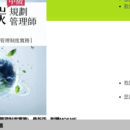
數
教
歷
制度實務) - 最新版 - 附贈MOSME
類