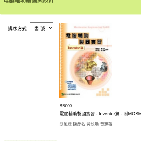
電腦輔助繪圖與設計
排序方式
BB009
電腦輔助製圖實習 - Inventor篇 - 附
劉風源 陳彥名 黃汶晨 曾志雄