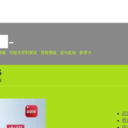
關
理機
可程式控制實習
視覺傳達
室內配線
數學 B
6
四
認
教
檢