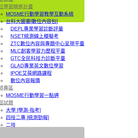
位學習精進計畫
MOSME行動學習教學互動系統
台科大圖書[數位內容包]
DEPL專業學習診斷評量
NSET統測線上模擬考
ZTC數位內容與專題中心呈現平臺
MLC創客學習力歷程平臺
GTC全民科技力診斷平臺
GLAD專業英文數位學習
IPOE艾葆網路課程
數位內容報價
師專區
MOSME行動學習一點通
屆試題
大學 [學測-指考]
四技二專 [統測勁報]
二技
研究所