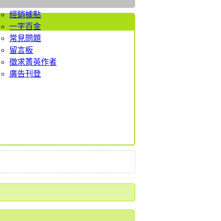
者服務
經銷據點
一字百金
常見問題
留言板
徵求菁英作者
廣告刊登