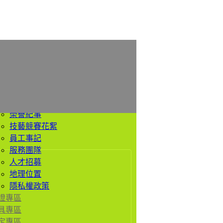
於我們
公司簡介
經營理念
價值觀
歷史沿革
榮譽紀事
技藝競賽花絮
員工事記
服務團隊
人才招募
地理位置
隱私權政策
證專區
具專區
定專區