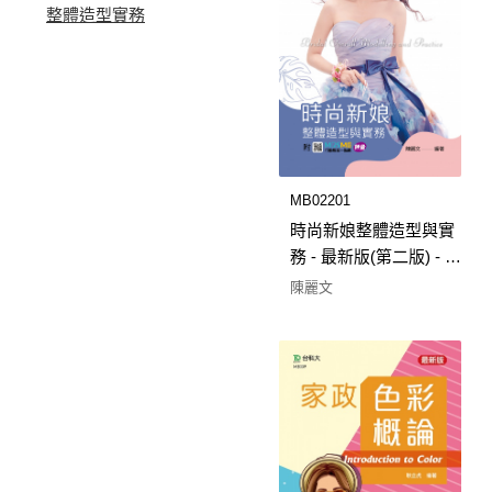
整體造型實務
MB02201
時尚新娘整體造型與實
務 - 最新版(第二版) - 附
MOSME行動學習一點
陳麗文
通：評量