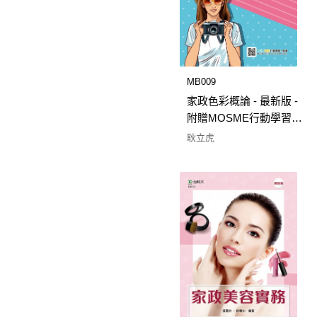
MB009
家政色彩概論 - 最新版 -
附贈MOSME行動學習一
點通
耿立虎