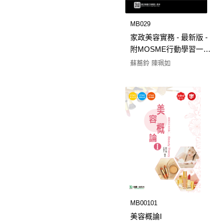
MB029
家政美容實務 - 最新版 -
附MOSME行動學習一點
通
蘇蕎鈴 陳珮如
MB00101
美容概論I