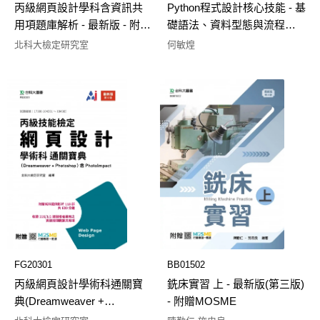
丙級網頁設計學科含資訊共
Python程式設計核心技能 - 基
用項題庫解析 - 最新版 - 附贈
礎語法、資料型態與流程控
MOSME
制含SEC國際認證：Python
北科大檢定研究室
何敏煌
Programming(Specialist
Level) - 最新版 - 附贈
MOSME
FG20301
BB01502
丙級網頁設計學術科通關寶
銑床實習 上 - 最新版(第三版)
典(Dreamweaver +
- 附贈MOSME
Photoshop)含 PhotoImpact -