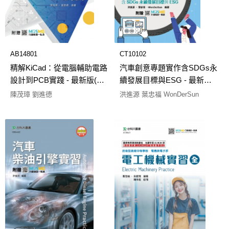
AB14801
CT10102
精解KiCad：從電腦輔助電路
汽車創意專題實作含SDGs永
設計到PCB實踐 - 最新版(第
續發展目標與ESG - 最新版
二版) - 附贈MOSME
(第三版) - 附贈MOSME
陳茂璋 劉進德
洪進源 葉忠福 WonDerSun