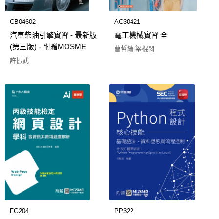
CB04602
AC30421
汽車柴油引擎實習 - 最新版
電工機械實習 全
(第三版) - 附贈MOSME
曹哲綸 梁棍閔
許振武
FG204
PP322