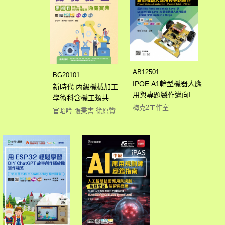
AB12501
BG20101
IPOE A1輪型機器人應
新時代 丙級機械加工
用與專題製作邁向IRA
學術科含機工類共同
Fundamentals Level
梅克2工作室
學科題庫通關寶典 - 最
官昭吟 張秉書 徐原贊
與Essentials Level智
新版(第十五版) - 附
慧型機器人應用認證 -
MOSME行動學習一點
C 語言 使用Arduino
通：評量．詳解．擴
Mega - 最新版(第二
增
版) - 附MOSME行動
學習一點通：學科．
影音．評量．加值