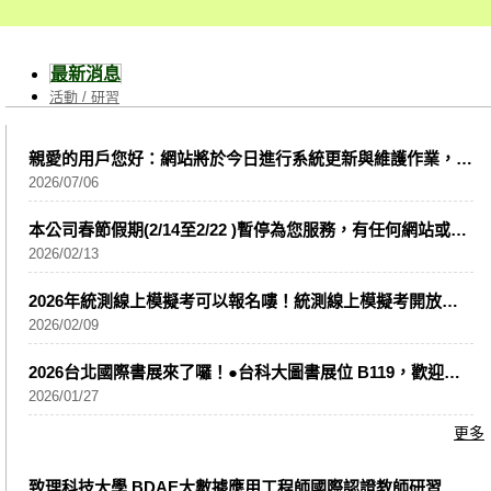
HTML5(Essentials
證 - 影音編輯Using
Level) - 最新版 - 附贈
Adobe Premiere Pro
MOSME
CC(Specialist Level) -
最新消息
最新版 - 附贈MOSME
活動 / 研習
親愛的用戶您好：網站將於今日進行系統更新與維護作業，維護期間部分網站及服務可能會受到影響，造成暫時無
2026/07/06
本公司春節假期(2/14至2/22 )暫停為您服務，有任何網站或商品相關問題請洽服務信箱servic
2026/02/13
2026年統測線上模擬考可以報名嘍！統測線上模擬考開放報名！透過線上模擬考，熟悉考題型式與解題技巧，
2026/02/09
2026台北國際書展來了囉！●台科大圖書展位 B119，歡迎大家共同來參與這場閱讀與出版的嘉年華會●
2026/01/27
更多
致理科技大學 BDAE大數據應用工程師國際認證教師研習