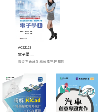
AC22123
電子學 上
曹哲愷 黃育泰 編著 鄧宇超 校閱