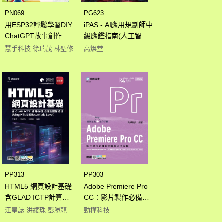
PN069
PG623
用ESP32輕鬆學習DIY
iPAS - AI應用規劃師中
ChatGPT故事創作播
級應鑑指南(人工智慧
放機實作秘笈 - 使用圖
技術應用與規劃、機
慧手科技 徐瑞茂 林聖修
高煥堂
形化motoBlockly程式
器學習技術與應用)含
語言 - 附贈MOSME行
AIE國際認證：MLAE
動學習一點通：評
機器學習應用工程師
量‧加值
(Expert Level) - 最新
版- 附贈MOSME
PP313
PP303
HTML5 網頁設計基礎
Adobe Premiere Pro
含GLAD ICTP計算機
CC：影片製作必備的
程式語言國際認證 -
剪輯超完全攻略含WIA
江星誌 洪綾珠 彭勝龍
勁樺科技
Using
職場智能應用國際認