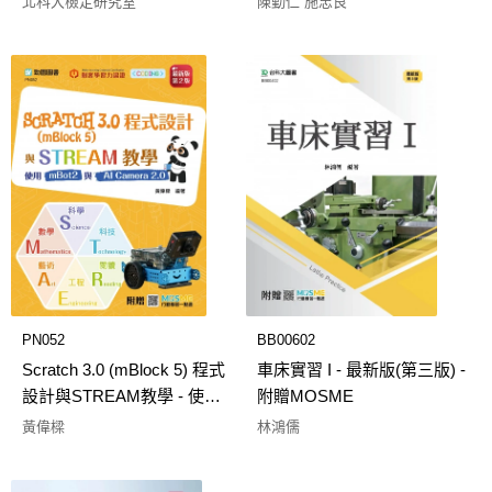
北科大檢定研究室
陳勤仁 施忠良
最新版(第六版) - 附贈
MOSME
PN052
BB00602
Scratch 3.0 (mBlock 5) 程式
車床實習 I - 最新版(第三版) -
設計與STREAM教學 - 使用
附贈MOSME
mbot2與AI Camera 2.0
黃偉樑
林鴻儒