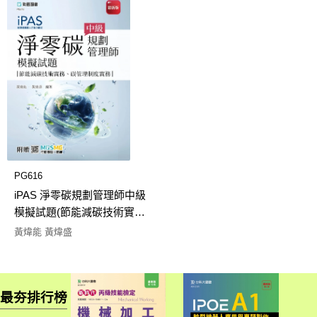
PG616
iPAS 淨零碳規劃管理師中級
模擬試題(節能減碳技術實
務、碳管理制度實務) - 最新
黃煒能 黃煒盛
版 - 附贈MOSME
最夯排行榜