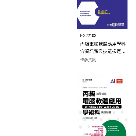
FG22103
丙級電腦軟體應用學科
含資訊類與技能檢定共
用項題庫工作項目解析 -
佳彥資訊
最新版(第十八版) - 附贈
MOSME