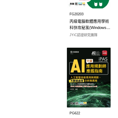
FG20203
丙級電腦軟體應用學術
科快攻秘笈(Windows
10+Word 2016) - 最新版
JYiC認證研究團隊
(第九版) - 附贈MOSME
PG622