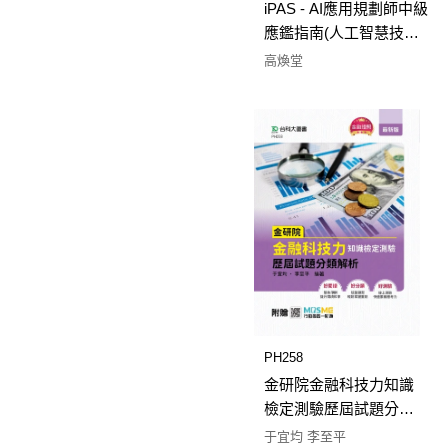
iPAS - AI應用規劃師中級
應鑑指南(人工智慧技術
應用與規劃、大數據處
高煥堂
理分析與應用)含AIE國際
認證：BDAE大數據應用
工程師(Expert Level) -
最新版- 附贈MOSME
PH258
金研院金融科技力知識
檢定測驗歷屆試題分類
解析 - 附贈MOSME
于宜均 李至平