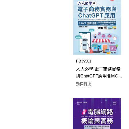
PB39501
人人必學 電子商務實務
與ChatGPT應用含MCT
國際認證：電子商務概
勁樺科技
論與應用(Specialist
Level) - 最新版(第二版) -
附贈MOSME