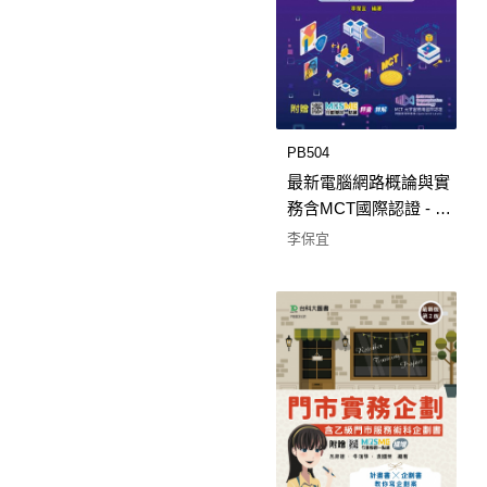
PB504
最新電腦網路概論與實
務含MCT國際認證 - 網
路原理與應用(Specialist
李保宜
Level) - 附贈MOSME行
動學習一點通 - 最新版
(第二版)