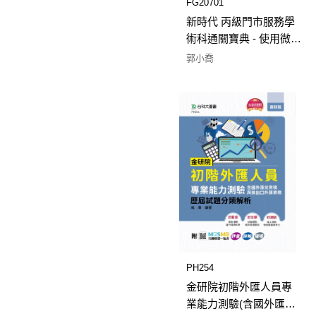
FG20701
新時代 丙級門市服務學
術科通關寶典 - 使用微創
POS系統 - 最新版(第四
郭小喬
版) - 附MOSME行動學
習一點通：評量．詳
解．擴增
PH254
金研院初階外匯人員專
業能力測驗(含國外匯兌