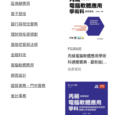
區塊鏈應用
電子競技
銀行與授信實務
理財與投資規劃
風險控管與法規
FG20102
金融科技
丙級電腦軟體應用學術
科通關寶典 - 最新版(第
電腦軟體應用
九版) - 附贈MOSME
佳彥資訊
網頁設計
國貿業務、門市實務
會計事務