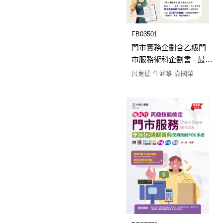
FB03501
門市實務企劃含乙級門
市服務術科企劃書 - 最新
版(第二版) - 附贈
呂育德 牛涵箏 袁國榮
MOSME行動學習一點
通：擴增