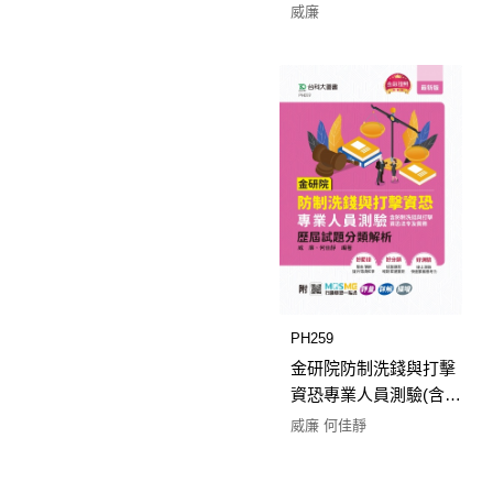
業務與進出口外匯業務)
威廉
歷屆試題分類解析 - 附
MOSME行動學習一點
通：評量．詳解．擴增
PH259
金研院防制洗錢與打擊
資恐專業人員測驗(含防
制洗錢與打擊資恐法令
威廉 何佳靜
及實務) 歷屆試題分類解
析 - 附MOSME行動學習