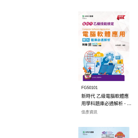
FG50101
新時代 乙級電腦軟體應
用學科題庫必通解析 - 最
新版(第五版) - 附贈
佳彥資訊
MOSME