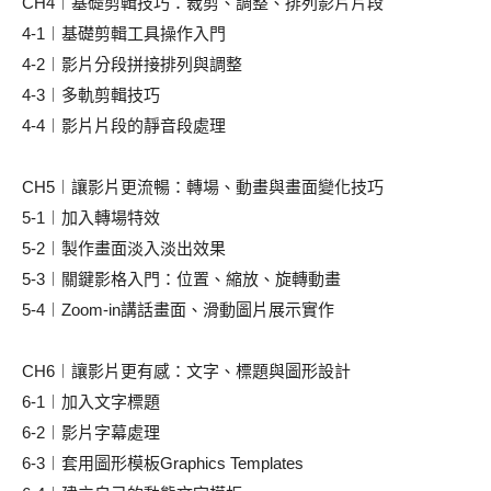
CH4︱基礎剪輯技巧：裁剪、調整、排列影片片段
4-1︱基礎剪輯工具操作入門
4-2︱影片分段拼接排列與調整
4-3︱多軌剪輯技巧
4-4︱影片片段的靜音段處理
CH5︱讓影片更流暢：轉場、動畫與畫面變化技巧
5-1︱加入轉場特效
5-2︱製作畫面淡入淡出效果
5-3︱關鍵影格入門：位置、縮放、旋轉動畫
5-4︱Zoom-in講話畫面、滑動圖片展示實作
CH6︱讓影片更有感：文字、標題與圖形設計
6-1︱加入文字標題
6-2︱影片字幕處理
6-3︱套用圖形模板Graphics Templates