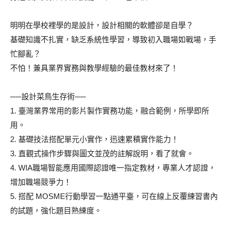
明明在學校裡學的是設計，設計相關的軟體卻是自學？
基礎知識不扎實，缺乏系統性學習，導致初入職場如戰場，手
忙腳亂？
不怕！兼具業界實務與教學經驗的最佳教材來了！
──設計菜鳥生存術──
1. 臺灣業界常用的影片製作實務功能，融合範例，所學即所
用。
2. 基礎技法搭配單元小實作，迅速累積實作能力！
3. 直觀式操作步驟與圖文並茂的註解說明，看了就會。
4. WIA職場智能應用國際認證唯一指定教材，專業人才認證，
增加職場競爭力！
5. 搭配 MOSME行動學習一點通平臺，可在線上反覆練習書內
的試題，強化題目熟練度。