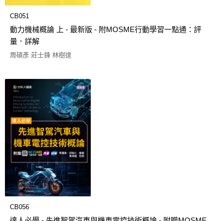
CB051
動力機械概論 上 - 最新版 - 附MOSME行動學習一點通：評
量．詳解
周碩彥 莊士鋒 林樹達
CB056
達人必學 - 先進智駕汽車與機車電控技術概論 - 附贈MOSME