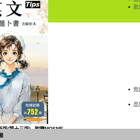
數
教
歷
(第十三版) - 附贈MOSME
類