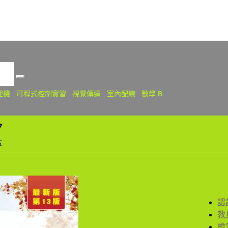
關
理機
可程式控制實習
視覺傳達
室內配線
數學 B
7
五
認
教
檢