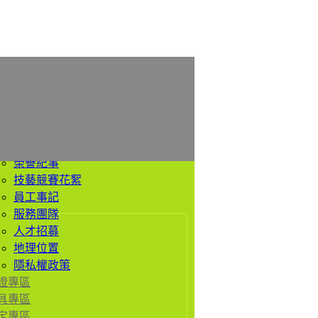
於我們
公司簡介
經營理念
價值觀
歷史沿革
榮譽紀事
技藝競賽花絮
員工事記
服務團隊
人才招募
地理位置
隱私權政策
證專區
具專區
定專區