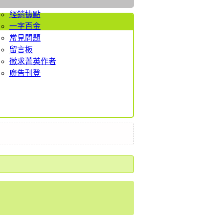
者服務
經銷據點
一字百金
常見問題
留言板
徵求菁英作者
廣告刊登