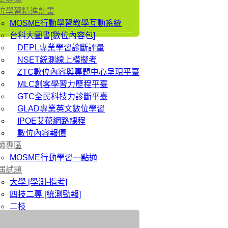
位學習精進計畫
MOSME行動學習教學互動系統
台科大圖書[數位內容包]
DEPL專業學習診斷評量
NSET統測線上模擬考
ZTC數位內容與專題中心呈現平臺
MLC創客學習力歷程平臺
GTC全民科技力診斷平臺
GLAD專業英文數位學習
IPOE艾葆網路課程
數位內容報價
師專區
MOSME行動學習一點通
屆試題
大學 [學測-指考]
四技二專 [統測勁報]
二技
研究所