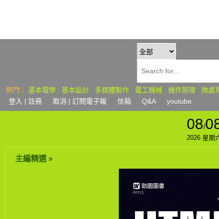
熱門：
基本電學
基本設計
多媒體製作
電工機械
機件原理
微處
登入
| 註冊
取消 | 訂閱
電子報
信箱
Q&A
youtube
08
0
/
2026 星期
主編精選 »