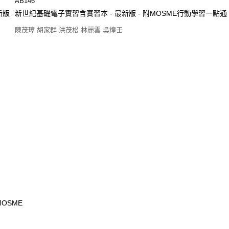
AB146
新版
新世紀基礎電子實習含實習本 - 最新版 - 附MOSME行動學習一點通
陳茂璋 胡家群 洪茂松 林麗雲 吳煌壬
MOSME