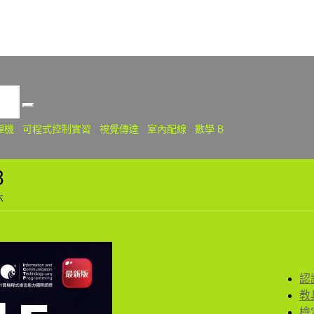
關
理機
可程式控制實習
視覺傳達
室內配線
數學 B
8
六
認
教
檢