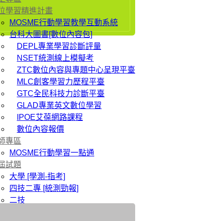
位學習精進計畫
MOSME行動學習教學互動系統
台科大圖書[數位內容包]
DEPL專業學習診斷評量
NSET統測線上模擬考
ZTC數位內容與專題中心呈現平臺
MLC創客學習力歷程平臺
GTC全民科技力診斷平臺
GLAD專業英文數位學習
IPOE艾葆網路課程
數位內容報價
師專區
MOSME行動學習一點通
屆試題
大學 [學測-指考]
四技二專 [統測勁報]
二技
研究所