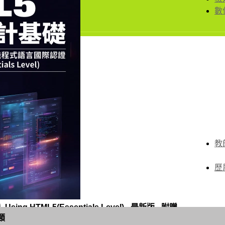
數
教
歷
HTML5(Essentials Level) - 最新版 - 附贈
類