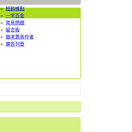
者服務
經銷據點
一字百金
常見問題
留言板
徵求菁英作者
廣告刊登