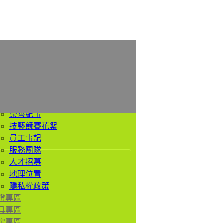
於我們
公司簡介
經營理念
價值觀
歷史沿革
榮譽紀事
技藝競賽花絮
員工事記
服務團隊
人才招募
地理位置
隱私權政策
證專區
具專區
定專區