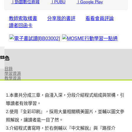
| 勁園數位商城
| PUBU
| Google Play
教師索取樣書
分享我的書評
看看會員評論
讀者回函卡
特色
目錄
學習資源
教學資源
1.本書共分成三章，由淺入深，分段介紹程式組成與架構，引
導讀者有效學習。
2.使用『全彩印刷』，採用大量相關精美圖片，並輔以圖文參
照解說，讓讀者能一目了然。
3.介紹程式書寫時，於右側輔以『中文解說』與『路徑介