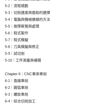
5-2︱流程規劃
5-3︱切削速度與進給的選擇
5-4︱電腦與機械連線的方法
5-5︱故障察覺與處理
5-6︱程式製作
5-7︱程式模擬
5-8︱刀具模擬與修正
5-9︱試切削
5-10︱工件測量與補償
Chapter 6︱CNC車床車削
6-1︱直線車削
6-2︱圓弧車削
6-3︱螺紋車削
6-4︱綜合切削加工