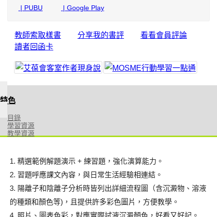
| PUBU
| Google Play
教師索取樣書
分享我的書評
看看會員評論
讀者回函卡
特色
目錄
學習資源
教學資源
1. 精選範例解題演示 + 練習題，強化演算能力。
2. 習題呼應課文內容，與日常生活經驗相連結。
3. 陽離子和陰離子分析時皆列出詳細流程圖（含沉澱物、溶液
的種類和顏色等)，且提供許多彩色圖片，方便教學。
4. 照片、圖表色彩，對應實際試液沉澱顏色，好看又好記。