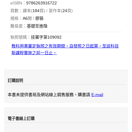
eISBN：
9786263916722
頁數：課本(
184
頁) / 習作本(
24
頁)
規格：
A6
開 /
膠裝
難易度：
基礎至進階
執照號碼：
技審字第109092
教科用書審定執照之有效期間，自發照之日起算，至該科目
新課程實施之前一日止。
訂購說明
本書未提供書局及網站線上銷售服務，購書請
E-mail
電子書線上訂購